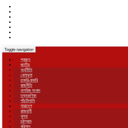
Toggle navigation
প্রচ্ছদ
জাতীয়
অর্থনীতি
খেলাধুলা
চাকরি-বাকরি
রাজনীতি
নাগরিক সংবাদ
তথ্যকণিকা
পাঁচমিশালি
সারাদেশ
রাজধানী
খুলনা
চট্টগ্রাম
বরিশাল