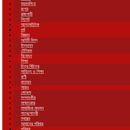
ময়মনসিংহ
রংপুর
রাজশাহী
সিলেট
আন্তর্জাতিক
ধর্ম
বিজ্ঞান
আইটি বিশ্ব
উদ্ভাবন
টেলিকম
বিনোদন
শিক্ষা
চিত্র বিচিত্র
সাহিত্য ও শিক্ষা
বাণী
বাতায়ন
আরও
জোকস
সম্পাদকীয়
সাক্ষাৎকার
সামাজিক মাধ্যম
পাত্র/পাত্রী
স্বাস্থ্য
আমাদের পরিবার
পরিবার