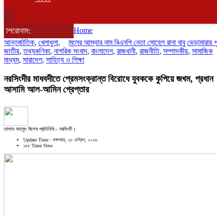
শিরোনাম:
Home
আন্তর্জাতিক
,
খেলাধুলা
তৃণমূলের আস্থার নাম বিএনপি নেতা সোহেল রানা বাবু
,
ভেড়ামারায় পুলিশের 
জাতীয়
,
তথ্যকণিকা
,
নাগরিক সংবাদ
,
বাংলাদেশ
,
রাজধানী
,
রাজনীতি
,
সম্পাদকীয়
,
সামাজিক
মাধ্যম
,
সারাদেশ
,
সাহিত্য ও শিক্ষা
নরসিংদীর মাধবদীতে প্রেমসংক্রান্ত বিরোধে যুবককে কুপিয়ে জখম, প্রধান
আসামি আল-আমিন গ্রেপ্তার
তালাত মাহমুদ বিশেষ প্রতিনিধি:- নরসিংদী।
Update Time : মঙ্গলবার, ২৮ এপ্রিল, ২০২৬
১৫৫ Time View