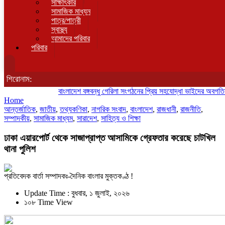
সাক্ষাৎকার
সামাজিক মাধ্যম
পাত্র/পাত্রী
স্বাস্থ্য
আমাদের পরিবার
পরিবার
শিরোনাম:
বাংলাদেশ বঙ্গবন্ধু গেরিলা সংগঠনের প্রিয় সহযোদ্ধা ভাইদের অবগতির জন্
Home
আন্তর্জাতিক
,
জাতীয়
,
তথ্যকণিকা
,
নাগরিক সংবাদ
,
বাংলাদেশ
,
রাজধানী
,
রাজনীতি
,
সম্পাদকীয়
,
সামাজিক মাধ্যম
,
সারাদেশ
,
সাহিত্য ও শিক্ষা
ঢাকা এয়ারপোর্ট থেকে সাজাপ্রাপ্ত আসামিকে গ্রেফতার করেছে চাটখিল
থানা পুলিশ
প্রতিবেদক বার্তা সম্পাদকঃ-দৈনিক বাংলার মুক্তকণ্ঠ !
Update Time : বুধবার, ১ জুলাই, ২০২৬
১০৮ Time View