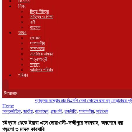
বিনোদন
শিক্ষা
চিত্র বিচিত্র
সাহিত্য ও শিক্ষা
বাণী
বাতায়ন
আরও
জোকস
সম্পাদকীয়
সাক্ষাৎকার
সামাজিক মাধ্যম
পাত্র/পাত্রী
স্বাস্থ্য
আমাদের পরিবার
পরিবার
শিরোনাম:
তৃণমূলের আস্থার নাম বিএনপি নেতা সোহেল রানা বাবু
ভেড়ামারায় পুলিশের অ
Home
আন্তর্জাতিক
,
জাতীয়
,
বাংলাদেশ
,
রাজধানী
,
রাজনীতি
,
সম্পাদকীয়
,
সারাদেশ
চট্টগ্রাম থেকে ইয়াবা এনে নোয়াখালী–লক্ষ্মীপুরে সরবরাহ, অবশেষে ধরা
পড়লো ৩ মাদক কারবারি