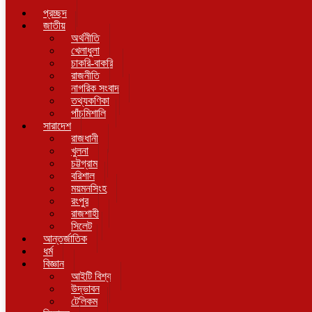
প্রচ্ছদ
জাতীয়
অর্থনীতি
খেলাধুলা
চাকরি-বাকরি
রাজনীতি
নাগরিক সংবাদ
তথ্যকণিকা
পাঁচমিশালি
সারাদেশ
রাজধানী
খুলনা
চট্টগ্রাম
বরিশাল
ময়মনসিংহ
রংপুর
রাজশাহী
সিলেট
আন্তর্জাতিক
ধর্ম
বিজ্ঞান
আইটি বিশ্ব
উদ্ভাবন
টেলিকম