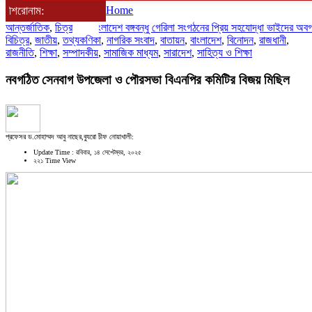
শিরোনাম:
Home
আন্তর্জাতিক
,
চিত্র
বাংলাদেশ বঙ্গবন্ধু গেরিলা সংগঠনের প্রিয় সহযোদ্ধা ভাইদের অবগতির জ
বিচিত্র
,
জাতীয়
,
তথ্যকণিকা
,
নাগরিক সংবাদ
,
বাতায়ন
,
বাংলাদেশ
,
বিনোদন
,
রাজধানী
,
রাজনীতি
,
শিক্ষা
,
সম্পাদকীয়
,
সামাজিক মাধ্যম
,
সারাদেশ
,
সাহিত্য ও শিক্ষা
নবগঠিত সেনবাগ উপজেলা ও পৌরসভা বিএনপির কমিটির বিজয় মিছিল
‎প্রফেসর ড.মোহাম্মদ আবু নাছের,ব্যুরো চীফ নোয়াখালী: ‎
Update Time : রবিবার, ১৪ সেপ্টেম্বর, ২০২৫
২২১ Time View