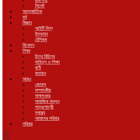
রাজশাহী
সিলেট
আন্তর্জাতিক
ধর্ম
বিজ্ঞান
আইটি বিশ্ব
উদ্ভাবন
টেলিকম
বিনোদন
শিক্ষা
চিত্র বিচিত্র
সাহিত্য ও শিক্ষা
বাণী
বাতায়ন
আরও
জোকস
সম্পাদকীয়
সাক্ষাৎকার
সামাজিক মাধ্যম
পাত্র/পাত্রী
স্বাস্থ্য
আমাদের পরিবার
পরিবার