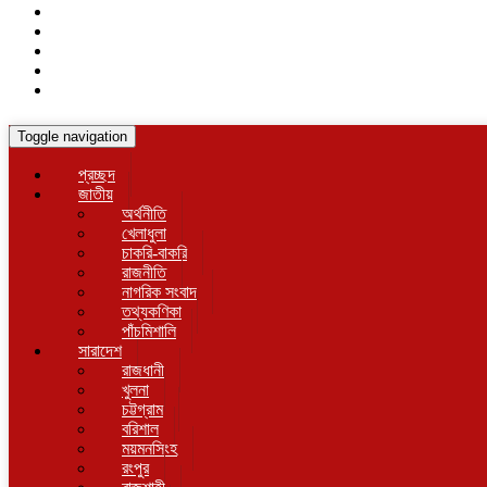
Toggle navigation
প্রচ্ছদ
জাতীয়
অর্থনীতি
খেলাধুলা
চাকরি-বাকরি
রাজনীতি
নাগরিক সংবাদ
তথ্যকণিকা
পাঁচমিশালি
সারাদেশ
রাজধানী
খুলনা
চট্টগ্রাম
বরিশাল
ময়মনসিংহ
রংপুর