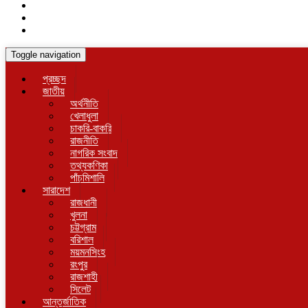
Toggle navigation
প্রচ্ছদ
জাতীয়
অর্থনীতি
খেলাধুলা
চাকরি-বাকরি
রাজনীতি
নাগরিক সংবাদ
তথ্যকণিকা
পাঁচমিশালি
সারাদেশ
রাজধানী
খুলনা
চট্টগ্রাম
বরিশাল
ময়মনসিংহ
রংপুর
রাজশাহী
সিলেট
আন্তর্জাতিক