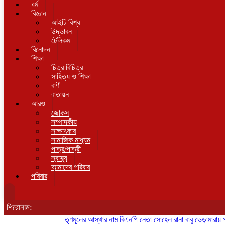
ধর্ম
বিজ্ঞান
আইটি বিশ্ব
উদ্ভাবন
টেলিকম
বিনোদন
শিক্ষা
চিত্র বিচিত্র
সাহিত্য ও শিক্ষা
বাণী
বাতায়ন
আরও
জোকস
সম্পাদকীয়
সাক্ষাৎকার
সামাজিক মাধ্যম
পাত্র/পাত্রী
স্বাস্থ্য
আমাদের পরিবার
পরিবার
শিরোনাম:
তৃণমূলের আস্থার নাম বিএনপি নেতা সোহেল রানা বাবু
ভেড়ামারায় পুলিশের