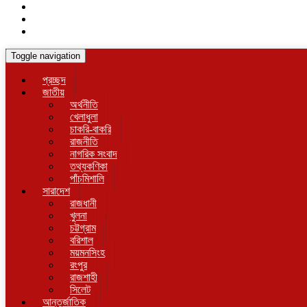
Toggle navigation
প্রচ্ছদ
জাতীয়
অর্থনীতি
খেলাধুলা
চাকরি-বাকরি
রাজনীতি
নাগরিক সংবাদ
তথ্যকণিকা
পাঁচমিশালি
সারাদেশ
রাজধানী
খুলনা
চট্টগ্রাম
বরিশাল
ময়মনসিংহ
রংপুর
রাজশাহী
সিলেট
আন্তর্জাতিক