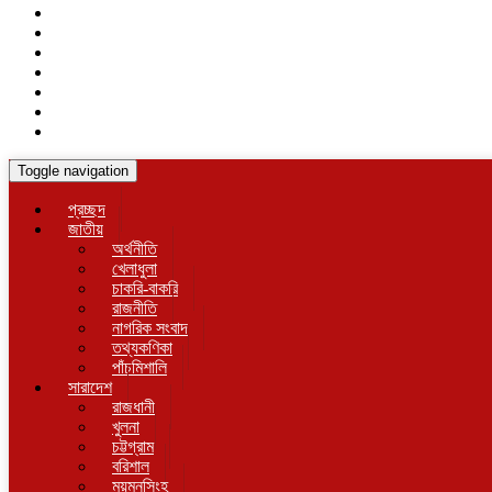
Toggle navigation
প্রচ্ছদ
জাতীয়
অর্থনীতি
খেলাধুলা
চাকরি-বাকরি
রাজনীতি
নাগরিক সংবাদ
তথ্যকণিকা
পাঁচমিশালি
সারাদেশ
রাজধানী
খুলনা
চট্টগ্রাম
বরিশাল
ময়মনসিংহ