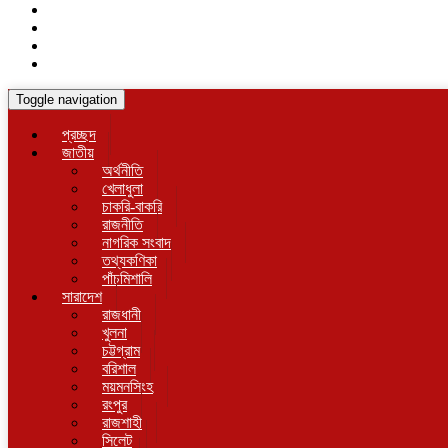
Toggle navigation
প্রচ্ছদ
জাতীয়
অর্থনীতি
খেলাধুলা
চাকরি-বাকরি
রাজনীতি
নাগরিক সংবাদ
তথ্যকণিকা
পাঁচমিশালি
সারাদেশ
রাজধানী
খুলনা
চট্টগ্রাম
বরিশাল
ময়মনসিংহ
রংপুর
রাজশাহী
সিলেট