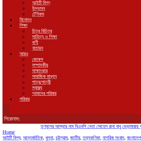
আইটি বিশ্ব
উদ্ভাবন
টেলিকম
বিনোদন
শিক্ষা
চিত্র বিচিত্র
সাহিত্য ও শিক্ষা
বাণী
বাতায়ন
আরও
জোকস
সম্পাদকীয়
সাক্ষাৎকার
সামাজিক মাধ্যম
পাত্র/পাত্রী
স্বাস্থ্য
আমাদের পরিবার
পরিবার
শিরোনাম:
তৃণমূলের আস্থার নাম বিএনপি নেতা সোহেল রানা বাবু
ভেড়ামারায় পুলিশের
Home
আইটি বিশ্ব
,
আন্তর্জাতিক
,
খুলনা
,
চট্টগ্রাম
,
জাতীয়
,
তথ্যকণিকা
,
নাগরিক সংবাদ
,
বাংলাদেশ