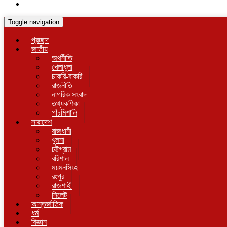
Toggle navigation
প্রচ্ছদ
জাতীয়
অর্থনীতি
খেলাধুলা
চাকরি-বাকরি
রাজনীতি
নাগরিক সংবাদ
তথ্যকণিকা
পাঁচমিশালি
সারাদেশ
রাজধানী
খুলনা
চট্টগ্রাম
বরিশাল
ময়মনসিংহ
রংপুর
রাজশাহী
সিলেট
আন্তর্জাতিক
ধর্ম
বিজ্ঞান