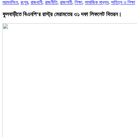
ময়মনসিংহ
,
রংপুর
,
রাজধানী
,
রাজনীতি
,
রাজশাহী
,
শিক্ষা
,
সামাজিক মাধ্যম
,
সাহিত্য ও শিক্ষা
ফুলবাড়ীতে বিএনপি‘র রাস্ট্র মেরামতের ৩১ দফা লিফলেট বিতরন।