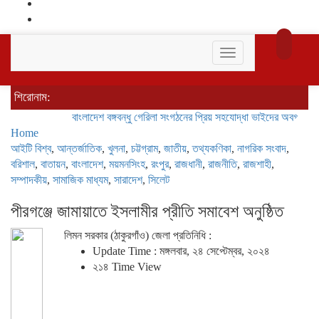
Toggle
navigation
শিরোনাম:
বাংলাদেশ বঙ্গবন্ধু গেরিলা সংগঠনের প্রিয় সহযোদ্ধা ভাইদের অবগতির জন্য জ
Home
আইটি বিশ্ব
,
আন্তর্জাতিক
,
খুলনা
,
চট্টগ্রাম
,
জাতীয়
,
তথ্যকণিকা
,
নাগরিক সংবাদ
,
বরিশাল
,
বাতায়ন
,
বাংলাদেশ
,
ময়মনসিংহ
,
রংপুর
,
রাজধানী
,
রাজনীতি
,
রাজশাহী
,
সম্পাদকীয়
,
সামাজিক মাধ্যম
,
সারাদেশ
,
সিলেট
পীরগঞ্জে জামায়াতে ইসলামীর প্রীতি সমাবেশ অনুষ্ঠিত
লিমন সরকার (ঠাকুরগাঁও) জেলা প্রতিনিধি :
Update Time : মঙ্গলবার, ২৪ সেপ্টেম্বর, ২০২৪
২১৪ Time View