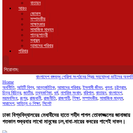
বাতায়ন
আরও
জোকস
সম্পাদকীয়
সাক্ষাৎকার
সামাজিক মাধ্যম
পাত্র/পাত্রী
স্বাস্থ্য
আমাদের পরিবার
পরিবার
শিরোনাম:
বাংলাদেশ বঙ্গবন্ধু গেরিলা সংগঠনের প্রিয় সহযোদ্ধা ভাইদের অবগতির জন
Home
অর্থনীতি
,
আইটি বিশ্ব
,
আন্তর্জাতিক
,
আমাদের পরিবার
,
ইসলামী জীবন
,
খুলনা
,
চট্টগ্রাম
,
চিত্র বিচিত্র
,
জাতীয়
,
তথ্যকণিকা
,
ধর্ম
,
নাগরিক সংবাদ
,
বরিশাল
,
বাতায়ন
,
বাংলাদেশ
,
ময়মনসিংহ
,
রংপুর
,
রাজধানী
,
রাজনীতি
,
রাজশাহী
,
শিক্ষা
,
সম্পাদকীয়
,
সামাজিক মাধ্যম
,
সারাদেশ
,
সাহিত্য ও শিক্ষা
,
সিলেট
ঢাকা বিশ্ববিদ্যালয়ের মেধাবীদের হাতে শহীদ পাগল তোফাজ্জলের জানাজায়
গতকাল শুক্রবার লাখো মানুষের ঢল,বাবা-মায়ের কবরের পাশেই দাফন।