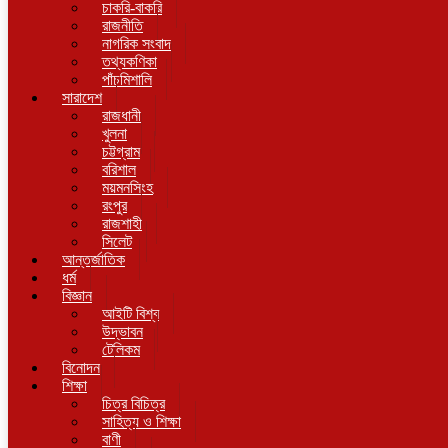
চাকরি-বাকরি
রাজনীতি
নাগরিক সংবাদ
তথ্যকণিকা
পাঁচমিশালি
সারাদেশ
রাজধানী
খুলনা
চট্টগ্রাম
বরিশাল
ময়মনসিংহ
রংপুর
রাজশাহী
সিলেট
আন্তর্জাতিক
ধর্ম
বিজ্ঞান
আইটি বিশ্ব
উদ্ভাবন
টেলিকম
বিনোদন
শিক্ষা
চিত্র বিচিত্র
সাহিত্য ও শিক্ষা
বাণী