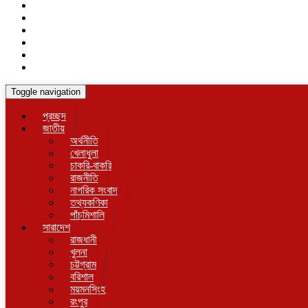
Toggle navigation
প্রচ্ছদ
জাতীয়
অর্থনীতি
খেলাধুলা
চাকরি-বাকরি
রাজনীতি
নাগরিক সংবাদ
তথ্যকণিকা
পাঁচমিশালি
সারাদেশ
রাজধানী
খুলনা
চট্টগ্রাম
বরিশাল
ময়মনসিংহ
রংপুর