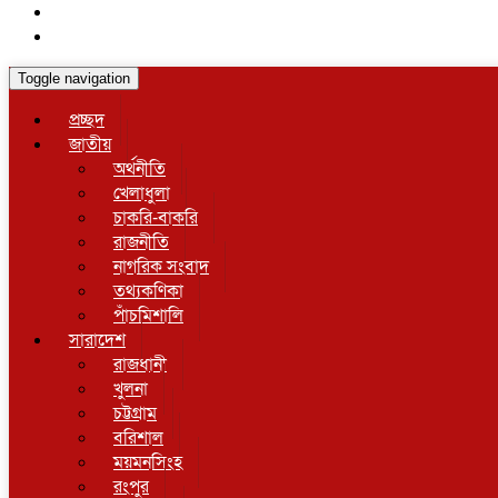
Toggle navigation
প্রচ্ছদ
জাতীয়
অর্থনীতি
খেলাধুলা
চাকরি-বাকরি
রাজনীতি
নাগরিক সংবাদ
তথ্যকণিকা
পাঁচমিশালি
সারাদেশ
রাজধানী
খুলনা
চট্টগ্রাম
বরিশাল
ময়মনসিংহ
রংপুর