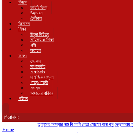
বিজ্ঞান
আইটি বিশ্ব
উদ্ভাবন
টেলিকম
বিনোদন
শিক্ষা
চিত্র বিচিত্র
সাহিত্য ও শিক্ষা
বাণী
বাতায়ন
আরও
জোকস
সম্পাদকীয়
সাক্ষাৎকার
সামাজিক মাধ্যম
পাত্র/পাত্রী
স্বাস্থ্য
আমাদের পরিবার
পরিবার
শিরোনাম:
তৃণমূলের আস্থার নাম বিএনপি নেতা সোহেল রানা বাবু
ভেড়ামারায় পুলিশের 
Home