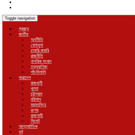
Toggle navigation
প্রচ্ছদ
জাতীয়
অর্থনীতি
খেলাধুলা
চাকরি-বাকরি
রাজনীতি
নাগরিক সংবাদ
তথ্যকণিকা
পাঁচমিশালি
সারাদেশ
রাজধানী
খুলনা
চট্টগ্রাম
বরিশাল
ময়মনসিংহ
রংপুর
রাজশাহী
সিলেট
আন্তর্জাতিক
ধর্ম