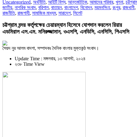
Uncategorized
,
অর্থনীতি
,
আইটি বিশ্ব
,
আন্তর্জাতিক
,
আমাদের পরিবার
,
খুলনা
,
চট্টগ্রা
জাতীয়
,
নাগরিক সংবাদ
,
বরিশাল
,
বাতায়ন
,
বাংলাদেশ
,
বিনোদন
,
ময়মনসিংহ
,
রংপুর
,
রাজধানী
,
রাজনীতি
,
রাজশাহী
,
সামাজিক মাধ্যম
,
সারাদেশ
,
সিলেট
চট্টগ্রাম বন্দর কর্তৃপক্ষের চেয়ারম্যান হিসেবে যোগদান করলেন রিয়ার
এডমিরাল এস.এম. মনিরুজ্জামান, ওএসপি, এনডিসি, এনসিসি, পিএসসি
সৈয়দ নুর আলম বাদশা, সম্পাদকঃ দৈনিক বাংলার মুক্তকন্ঠ সংবাদ।
Update Time : মঙ্গলবার, ১৩ আগস্ট, ২০২৪
২৩৮ Time View