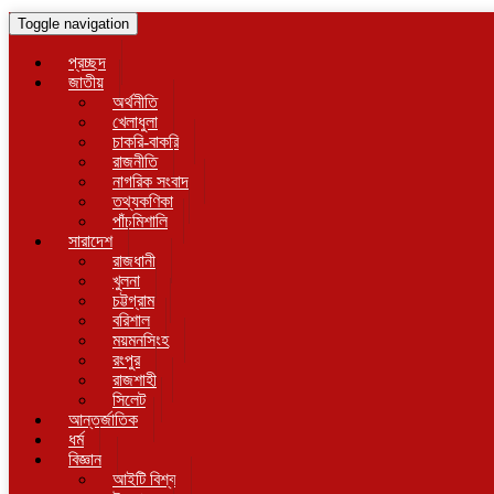
Toggle navigation
প্রচ্ছদ
জাতীয়
অর্থনীতি
খেলাধুলা
চাকরি-বাকরি
রাজনীতি
নাগরিক সংবাদ
তথ্যকণিকা
পাঁচমিশালি
সারাদেশ
রাজধানী
খুলনা
চট্টগ্রাম
বরিশাল
ময়মনসিংহ
রংপুর
রাজশাহী
সিলেট
আন্তর্জাতিক
ধর্ম
বিজ্ঞান
আইটি বিশ্ব