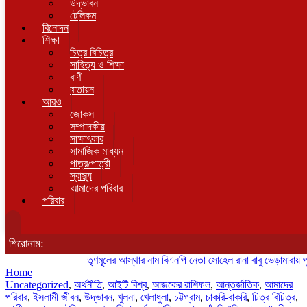
উদ্ভাবন
টেলিকম
বিনোদন
শিক্ষা
চিত্র বিচিত্র
সাহিত্য ও শিক্ষা
বাণী
বাতায়ন
আরও
জোকস
সম্পাদকীয়
সাক্ষাৎকার
সামাজিক মাধ্যম
পাত্র/পাত্রী
স্বাস্থ্য
আমাদের পরিবার
পরিবার
শিরোনাম:
তৃণমূলের আস্থার নাম বিএনপি নেতা সোহেল রানা বাবু
ভেড়ামারায় পুলিশের 
Home
Uncategorized
,
অর্থনীতি
,
আইটি বিশ্ব
,
আজকের রাশিফল
,
আন্তর্জাতিক
,
আমাদের
পরিবার
,
ইসলামী জীবন
,
উদ্ভাবন
,
খুলনা
,
খেলাধুলা
,
চট্টগ্রাম
,
চাকরি-বাকরি
,
চিত্র বিচিত্র
,