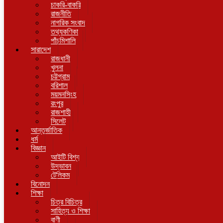
চাকরি-বাকরি
রাজনীতি
নাগরিক সংবাদ
তথ্যকণিকা
পাঁচমিশালি
সারাদেশ
রাজধানী
খুলনা
চট্টগ্রাম
বরিশাল
ময়মনসিংহ
রংপুর
রাজশাহী
সিলেট
আন্তর্জাতিক
ধর্ম
বিজ্ঞান
আইটি বিশ্ব
উদ্ভাবন
টেলিকম
বিনোদন
শিক্ষা
চিত্র বিচিত্র
সাহিত্য ও শিক্ষা
বাণী