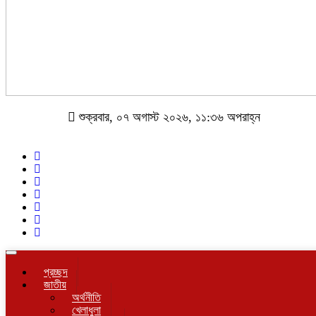
শুক্রবার, ০৭ অগাস্ট ২০২৬, ১১:৩৬ অপরাহ্ন
Toggle
navigation
প্রচ্ছদ
জাতীয়
অর্থনীতি
খেলাধুলা