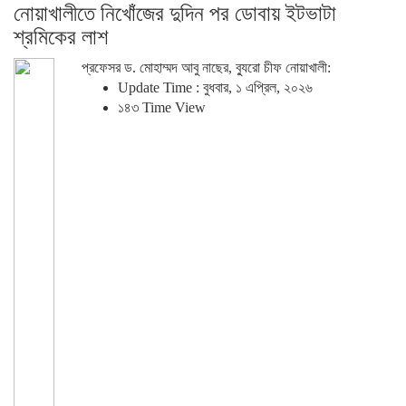
নোয়াখালীতে নিখোঁজের দুদিন পর ডোবায় ইটভাটা
শ্রমিকের লাশ
প্রফেসর ড. মোহাম্মদ আবু নাছের, ব্যুরো চীফ নোয়াখালী:
Update Time : বুধবার, ১ এপ্রিল, ২০২৬
১৪৩ Time View