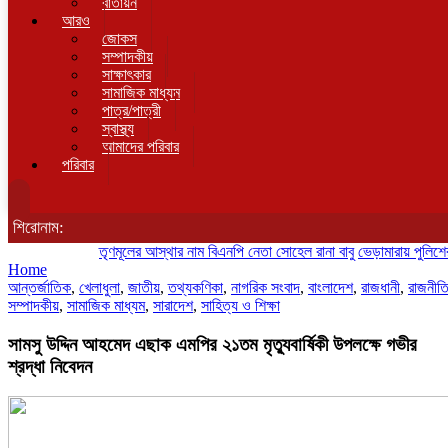
বাতায়ন
আরও
জোকস
সম্পাদকীয়
সাক্ষাৎকার
সামাজিক মাধ্যম
পাত্র/পাত্রী
স্বাস্থ্য
আমাদের পরিবার
পরিবার
শিরোনাম:
তৃণমূলের আস্থার নাম বিএনপি নেতা সোহেল রানা বাবু
ভেড়ামারায় পুলিশের অভিযা
Home
আন্তর্জাতিক
,
খেলাধুলা
,
জাতীয়
,
তথ্যকণিকা
,
নাগরিক সংবাদ
,
বাংলাদেশ
,
রাজধানী
,
রাজনীত
সম্পাদকীয়
,
সামাজিক মাধ্যম
,
সারাদেশ
,
সাহিত্য ও শিক্ষা
সামসু উদ্দিন আহমেদ এছাক এমপির ২১তম মৃত্যুবার্ষিকী উপলক্ষে গভীর
শ্রদ্ধা নিবেদন