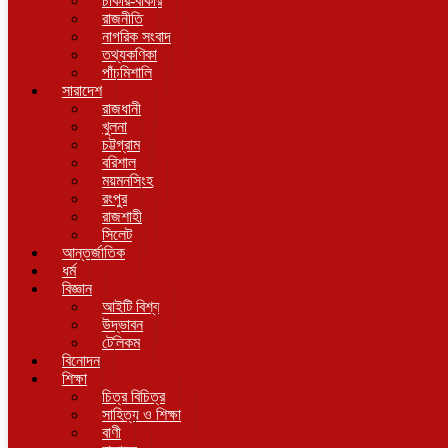
চাকরি-বাকরি
রাজনীতি
নাগরিক সংবাদ
তথ্যকণিকা
পাঁচমিশালি
সারাদেশ
রাজধানী
খুলনা
চট্টগ্রাম
বরিশাল
ময়মনসিংহ
রংপুর
রাজশাহী
সিলেট
আন্তর্জাতিক
ধর্ম
বিজ্ঞান
আইটি বিশ্ব
উদ্ভাবন
টেলিকম
বিনোদন
শিক্ষা
চিত্র বিচিত্র
সাহিত্য ও শিক্ষা
বাণী