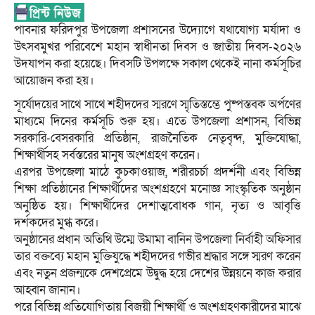
পাবনার ফরিদপুর উপজেলা প্রশাসনের উদ্যোগে যথাযোগ্য মর্যাদা ও
উৎসবমুখর পরিবেশে মহান স্বাধীনতা দিবস ও জাতীয় দিবস-২০২৬
উদযাপন করা হয়েছে। দিবসটি উপলক্ষে সকাল থেকেই নানা কর্মসূচির
আয়োজন করা হয়।
সূর্যোদয়ের সাথে সাথে শহীদদের স্মরণে স্মৃতিস্তম্ভে পুষ্পস্তবক অর্পণের
মাধ্যমে দিনের কর্মসূচি শুরু হয়। এতে উপজেলা প্রশাসন, বিভিন্ন
সরকারি-বেসরকারি প্রতিষ্ঠান, রাজনৈতিক নেতৃবৃন্দ, মুক্তিযোদ্ধা,
শিক্ষার্থীসহ সর্বস্তরের মানুষ অংশগ্রহণ করেন।
এরপর উপজেলা মাঠে কুচকাওয়াজ, শরীরচর্চা প্রদর্শনী এবং বিভিন্ন
শিক্ষা প্রতিষ্ঠানের শিক্ষার্থীদের অংশগ্রহণে মনোজ্ঞ সাংস্কৃতিক অনুষ্ঠান
অনুষ্ঠিত হয়। শিক্ষার্থীদের দেশাত্মবোধক গান, নৃত্য ও আবৃত্তি
দর্শকদের মুগ্ধ করে।
অনুষ্ঠানের প্রধান অতিথি উম্মে উমামা বানিন উপজেলা নির্বাহী অফিসার
তার বক্তব্যে মহান মুক্তিযুদ্ধে শহীদদের গভীর শ্রদ্ধার সঙ্গে স্মরণ করেন
এবং নতুন প্রজন্মকে দেশপ্রেমে উদ্বুদ্ধ হয়ে দেশের উন্নয়নে কাজ করার
আহ্বান জানান।
পরে বিভিন্ন প্রতিযোগিতায় বিজয়ী শিক্ষার্থী ও অংশগ্রহণকারীদের মাঝে