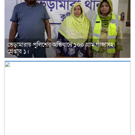
ভেড়ামারায় পুলিশের অভিযানে ১০০ গ্রাম গাঁজাসহ
গ্রেপ্তার ১।