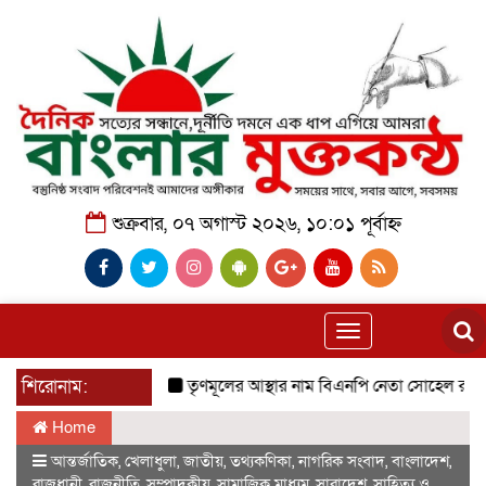
শুক্রবার, ০৭ অগাস্ট ২০২৬, ১০:০১ পূর্বাহ্ন
Toggle
navigation
শিরোনাম:
তৃণমূলের আস্থার নাম বিএনপি নেতা সোহেল রানা বাবু
Home
আন্তর্জাতিক
,
খেলাধুলা
,
জাতীয়
,
তথ্যকণিকা
,
নাগরিক সংবাদ
,
বাংলাদেশ
,
রাজধানী
,
রাজনীতি
,
সম্পাদকীয়
,
সামাজিক মাধ্যম
,
সারাদেশ
,
সাহিত্য ও