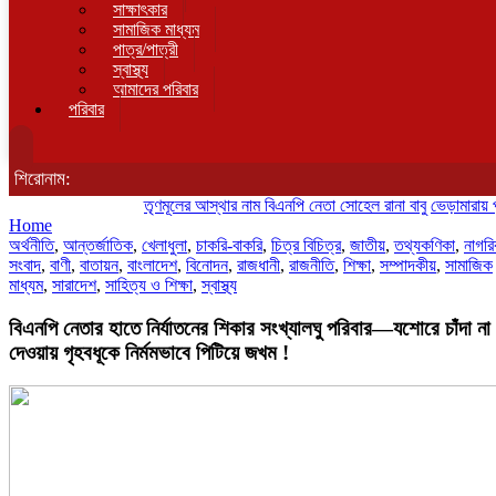
সাক্ষাৎকার
সামাজিক মাধ্যম
পাত্র/পাত্রী
স্বাস্থ্য
আমাদের পরিবার
পরিবার
শিরোনাম:
তৃণমূলের আস্থার নাম বিএনপি নেতা সোহেল রানা বাবু
ভেড়ামারায় পুলিশের
Home
অর্থনীতি
,
আন্তর্জাতিক
,
খেলাধুলা
,
চাকরি-বাকরি
,
চিত্র বিচিত্র
,
জাতীয়
,
তথ্যকণিকা
,
নাগর
সংবাদ
,
বাণী
,
বাতায়ন
,
বাংলাদেশ
,
বিনোদন
,
রাজধানী
,
রাজনীতি
,
শিক্ষা
,
সম্পাদকীয়
,
সামাজিক
মাধ্যম
,
সারাদেশ
,
সাহিত্য ও শিক্ষা
,
স্বাস্থ্য
বিএনপি নেতার হাতে নির্যাতনের শিকার সংখ্যালঘু পরিবার—যশোরে চাঁদা না
দেওয়ায় গৃহবধূকে নির্মমভাবে পিটিয়ে জখম !