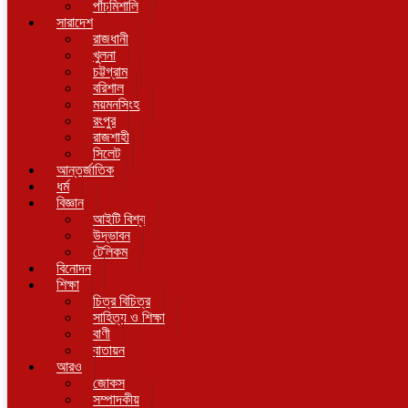
পাঁচমিশালি
সারাদেশ
রাজধানী
খুলনা
চট্টগ্রাম
বরিশাল
ময়মনসিংহ
রংপুর
রাজশাহী
সিলেট
আন্তর্জাতিক
ধর্ম
বিজ্ঞান
আইটি বিশ্ব
উদ্ভাবন
টেলিকম
বিনোদন
শিক্ষা
চিত্র বিচিত্র
সাহিত্য ও শিক্ষা
বাণী
বাতায়ন
আরও
জোকস
সম্পাদকীয়