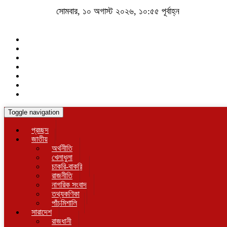
সোমবার, ১০ অগাস্ট ২০২৬, ১০:৫৫ পূর্বাহ্ন
Toggle navigation
প্রচ্ছদ
জাতীয়
অর্থনীতি
খেলাধুলা
চাকরি-বাকরি
রাজনীতি
নাগরিক সংবাদ
তথ্যকণিকা
পাঁচমিশালি
সারাদেশ
রাজধানী