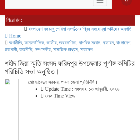
Toggle
navigation
শিরোনাম:
বাংলাদেশ বঙ্গবন্ধু গেরিলা সংগঠনের প্রিয় সহযোদ্ধা ভাইদের অবগতির জন্য জান
Home
অর্থনীতি
,
আন্তর্জাতিক
,
জাতীয়
,
তথ্যকণিকা
,
নাগরিক সংবাদ
,
বাতায়ন
,
বাংলাদেশ
,
রাজধানী
,
রাজনীতি
,
সম্পাদকীয়
,
সামাজিক মাধ্যম
,
সারাদেশ
শহীদ জিয়া স্মৃতি সংসদ ফরিদপুর উপজেলার পূর্ণাঙ্গ কমিটির
পরিচিতি সভা অনুষ্ঠিত।
মোঃ ছাবেদুল সরকার, পাবনা জেলা প্রতিনিধি।
Update Time : মঙ্গলবার, ১৩ জানুয়ারী, ২০২৬
৩৭০ Time View