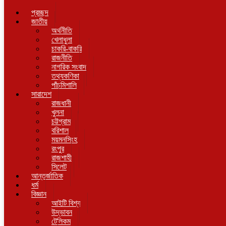
প্রচ্ছদ
জাতীয়
অর্থনীতি
খেলাধুলা
চাকরি-বাকরি
রাজনীতি
নাগরিক সংবাদ
তথ্যকণিকা
পাঁচমিশালি
সারাদেশ
রাজধানী
খুলনা
চট্টগ্রাম
বরিশাল
ময়মনসিংহ
রংপুর
রাজশাহী
সিলেট
আন্তর্জাতিক
ধর্ম
বিজ্ঞান
আইটি বিশ্ব
উদ্ভাবন
টেলিকম