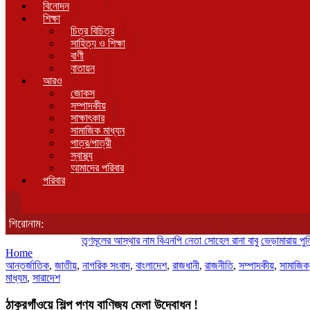
বিনোদন
শিক্ষা
চিত্র বিচিত্র
সাহিত্য ও শিক্ষা
বাণী
বাতায়ন
আরও
জোকস
সম্পাদকীয়
সাক্ষাৎকার
সামাজিক মাধ্যম
পাত্র/পাত্রী
স্বাস্থ্য
আমাদের পরিবার
পরিবার
শিরোনাম:
তৃণমূলের আস্থার নাম বিএনপি নেতা সোহেল রানা বাবু
ভেড়ামারায় পুলিশের অ
Home
আন্তর্জাতিক
,
জাতীয়
,
নাগরিক সংবাদ
,
বাংলাদেশ
,
রাজধানী
,
রাজনীতি
,
সম্পাদকীয়
,
সামাজিক
মাধ্যম
,
সারাদেশ
ঠাকুরগাঁওয়ে শিল্প পণ্য বাণিজ্য মেলা উদ্বোধন !