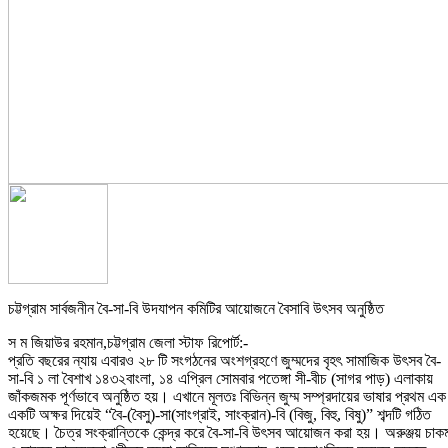
চট্টগ্রাম সার্বজনীন বৈ-সা-বি উদযাপন কমিটির আয়োজনে বৈসাবি উৎসব অনুষ্ঠিত
স ম জিয়াউর রহমান,চট্টগ্রাম জেলা স্টাফ রিপোর্ট:-
প্রতি বছরের ন্যায় এবারও ২৮ টি সংগঠনের অংশগ্রহণে জুম্মদের বৃহৎ সামাজিক উৎসব বৈ-
সা-বি ১ লা বৈশাখ ১৪৩২বাংলা, ১৪ এপ্রিল সোমবার পতেঙ্গা সী-বীচ (সাগর পাড়) এলাকায়
জাঁকজমক পূর্ণভাবে অনুষ্ঠিত হয়। এখানে মূলতঃ বিভিন্ন জুম্ম সম্প্রদায়ের ভাষার প্রথম এক
একটি অক্ষর দিয়েই “বৈ-(বৈসু)-সা(সাংগ্রাই, সাংক্রান)-বি (বিজু, বিহু, বিষু)” শব্দটি গঠিত
হয়েছে। চৈত্র সংক্রান্তিকে কেন্দ্র করে বৈ-সা-বি উৎসব আয়োজন করা হয়। অরুঞ্জয় চাক