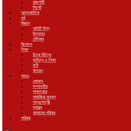
রাজশাহী
সিলেট
আন্তর্জাতিক
ধর্ম
বিজ্ঞান
আইটি বিশ্ব
উদ্ভাবন
টেলিকম
বিনোদন
শিক্ষা
চিত্র বিচিত্র
সাহিত্য ও শিক্ষা
বাণী
বাতায়ন
আরও
জোকস
সম্পাদকীয়
সাক্ষাৎকার
সামাজিক মাধ্যম
পাত্র/পাত্রী
স্বাস্থ্য
আমাদের পরিবার
পরিবার