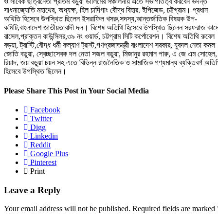
ও সাবেক ছাত্রনেতা প্রীতম বড়ুয়া ডালিমের সঞ্চালনায় এতে সভাপতিত্ব করবেন ভদন্ত
সাধনাজ্যোতি মহাথের, অধ্যক্ষ, হিল চাদিগাং বৌদ্ধ বিহার. ইপিজেড, চট্টগ্রাম। প্রধান
অথিতি হিসেবে উপস্থিত ছিলেন ইসরাফিল খসরু,সদস্য,আন্তর্জাতিক বিষয়ক উপ-
কমিটি,বাংলাদেশ জাতীয়তাবাদী দল। বিশেষ অতিথি হিসেবে উপস্থিত ছিলেন সরফরাজ কাদ
রাসেল,প্রাক্তন কাউন্সিলর,৩৯ নং ওয়ার্ড, চট্টগ্রাম সিটি কর্পোরেশন। বিশেষ অতিথি রুবেল
বড়য়া, ট্রাস্টি,বৌদ্ধ ধর্মী কল্যাণ ট্রাস্ট,গণপ্রজাতন্ত্রী বাংলাদেশ সরকার, যুবদল নেতা কমল
জোতি বড়ুয়া, স্বেচ্ছাসেবক দল নেতা সজল বড়ুয়া, মিজানুর রহমান পারু, এ জে এম সোহেল,
রিয়াদ, জয় বড়ুয়া চয়ন সহ এতে বিভিন্ন রাজনৈতিক ও সামাজিক গণ্যমান্য ব্যক্তিবর্গ অতি
হিসেবে উপস্থিত ছিলেন।
Please Share This Post in Your Social Media
Facebook
Twitter
Digg
Linkedin
Reddit
Google Plus
Pinterest
Print
Leave a Reply
Your email address will not be published.
Required fields are marked