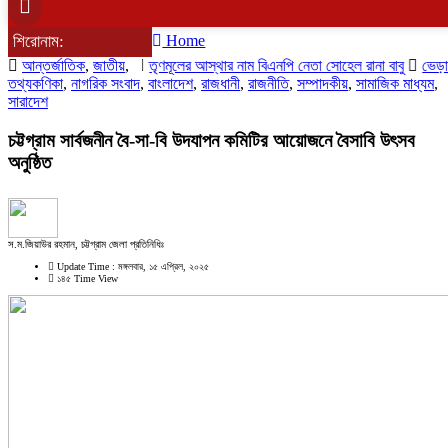
শিরোনাম:
Home
আন্তর্জাতিক
,
জাতীয়
তৃণমূলের আস্থার নাম বিএনপি নেতা সোহেল রানা বাবু
,
ভেড়ামারায় প
তথ্যকণিকা
,
নাগরিক সংবাদ
,
বাংলাদেশ
,
রাজধানী
,
রাজনীতি
,
সম্পাদকীয়
,
সামাজিক মাধ্যম
,
সারাদেশ
চট্টগ্রাম সার্বজনীন বৈ-সা-বি উদযাপন কমিটির আয়োজনে বৈসাবি উৎসব
অনুষ্ঠিত
স.ম.জিয়াউর রহমান, চট্টগ্রাম জেলা প্রতিনিধিঃ
Update Time : মঙ্গলবার, ১৫ এপ্রিল, ২০২৫
১৪৫ Time View