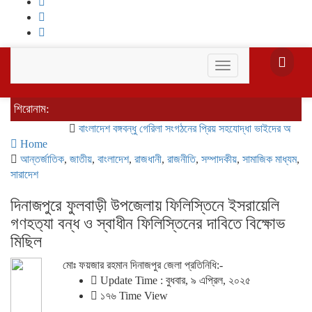
Toggle
navigation
শিরোনাম:
বাংলাদেশ বঙ্গবন্ধু গেরিলা সংগঠনের প্রিয় সহযোদ্ধা ভাইদের অবগতির জন্য
Home
আন্তর্জাতিক
,
জাতীয়
,
বাংলাদেশ
,
রাজধানী
,
রাজনীতি
,
সম্পাদকীয়
,
সামাজিক মাধ্যম
,
সারাদেশ
দিনাজপুরে ফুলবাড়ী উপজেলায় ফিলিস্তিনে ইসরায়েলি
গণহত‌্যা বন্ধ ও স্বাধীন ফিলিস্তিনের দাবিতে বিক্ষোভ
মিছিল
মোঃ ফয়জার রহমান দিনাজপুর জেলা প্রতিনিধি:-
Update Time : বুধবার, ৯ এপ্রিল, ২০২৫
১৭৬ Time View