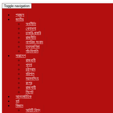
Toggle navigation
প্রচ্ছদ
জাতীয়
অর্থনীতি
খেলাধুলা
চাকরি-বাকরি
রাজনীতি
নাগরিক সংবাদ
তথ্যকণিকা
পাঁচমিশালি
সারাদেশ
রাজধানী
খুলনা
চট্টগ্রাম
বরিশাল
ময়মনসিংহ
রংপুর
রাজশাহী
সিলেট
আন্তর্জাতিক
ধর্ম
বিজ্ঞান
আইটি বিশ্ব