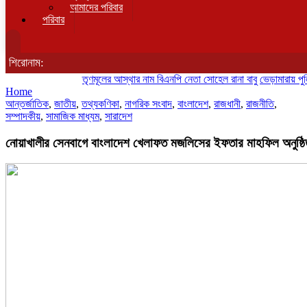
আমাদের পরিবার
পরিবার
শিরোনাম:
তৃণমূলের আস্থার নাম বিএনপি নেতা সোহেল রানা বাবু
ভেড়ামারায় পুলিশের অ
Home
আন্তর্জাতিক
,
জাতীয়
,
তথ্যকণিকা
,
নাগরিক সংবাদ
,
বাংলাদেশ
,
রাজধানী
,
রাজনীতি
,
সম্পাদকীয়
,
সামাজিক মাধ্যম
,
সারাদেশ
নোয়াখালীর সেনবাগে বাংলাদেশ খেলাফত মজলিসের ইফতার মাহফিল অনুষ্ঠি