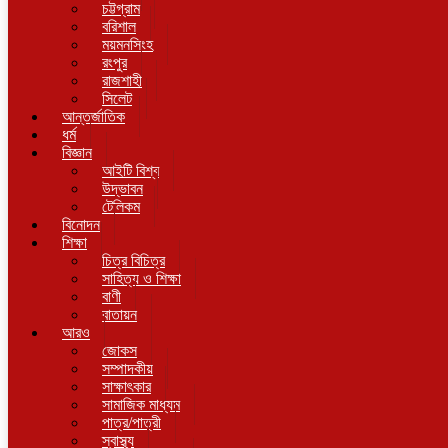
চট্টগ্রাম
বরিশাল
ময়মনসিংহ
রংপুর
রাজশাহী
সিলেট
আন্তর্জাতিক
ধর্ম
বিজ্ঞান
আইটি বিশ্ব
উদ্ভাবন
টেলিকম
বিনোদন
শিক্ষা
চিত্র বিচিত্র
সাহিত্য ও শিক্ষা
বাণী
বাতায়ন
আরও
জোকস
সম্পাদকীয়
সাক্ষাৎকার
সামাজিক মাধ্যম
পাত্র/পাত্রী
স্বাস্থ্য