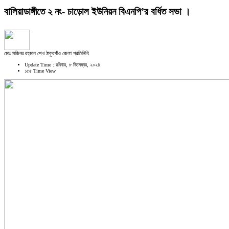
বালিয়াডাঙ্গীতে ২ নং- চাড়োল ইউনিয়ন বিএনপি’র বর্ধিত সভা ।
মোঃ মজিবর রহমান শেখ ঠাকুরগাঁও জেলা প্রতিনিধি
Update Time : রবিবার, ৮ ডিসেম্বর, ২০২৪
১৫৫ Time View