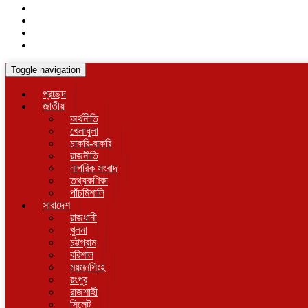
Toggle navigation
প্রচ্ছদ
জাতীয়
অর্থনীতি
খেলাধুলা
চাকরি-বাকরি
রাজনীতি
নাগরিক সংবাদ
তথ্যকণিকা
পাঁচমিশালি
সারাদেশ
রাজধানী
খুলনা
চট্টগ্রাম
বরিশাল
ময়মনসিংহ
রংপুর
রাজশাহী
সিলেট