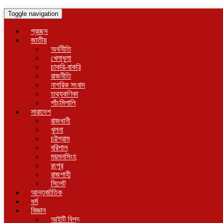
Toggle navigation
প্রচ্ছদ
জাতীয়
অর্থনীতি
খেলাধুলা
চাকরি-বাকরি
রাজনীতি
নাগরিক সংবাদ
তথ্যকণিকা
পাঁচমিশালি
সারাদেশ
রাজধানী
খুলনা
চট্টগ্রাম
বরিশাল
ময়মনসিংহ
রংপুর
রাজশাহী
সিলেট
আন্তর্জাতিক
ধর্ম
বিজ্ঞান
আইটি বিশ্ব