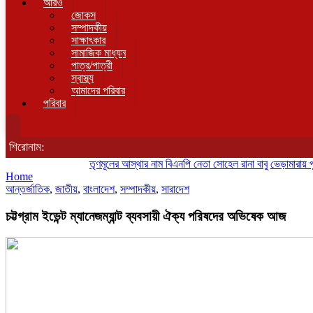
আরও
জোকস
সম্পাদকীয়
সাক্ষাৎকার
সামাজিক মাধ্যম
পাত্র/পাত্রী
স্বাস্থ্য
আমাদের পরিবার
পরিবার
শিরোনাম:
তৃণমূলের আস্থার নাম বিএনপি নেতা সোহেল রানা বাবু
ভেড়ামারায় পুলিশের 
Home
আন্তর্জাতিক
,
জাতীয়
,
বাংলাদেশ
,
সম্পাদকীয়
,
সারাদেশ
চট্টগ্রাম ইভেন্ট ম্যানেজম্যান্ট ব্যবসায়ী ঐক্য পরিষদের অভিষেক আজ