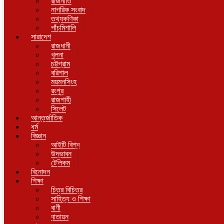
রাজনীতি
নাগরিক সংবাদ
তথ্যকণিকা
পাঁচমিশালি
সারাদেশ
রাজধানী
খুলনা
চট্টগ্রাম
বরিশাল
ময়মনসিংহ
রংপুর
রাজশাহী
সিলেট
আন্তর্জাতিক
ধর্ম
বিজ্ঞান
আইটি বিশ্ব
উদ্ভাবন
টেলিকম
বিনোদন
শিক্ষা
চিত্র বিচিত্র
সাহিত্য ও শিক্ষা
বাণী
বাতায়ন