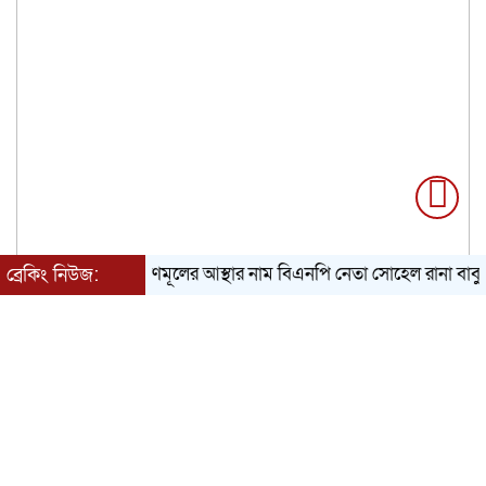
তৃণমূলের আস্থার নাম বিএনপি নেতা সোহেল রানা বাবু
ভেড়া
ব্রেকিং নিউজ:
শুক্রবার, ০৭ অগাস্ট ২০২৬, ০৭:৫১ পূর্বাহ্ন
Toggle
navigation