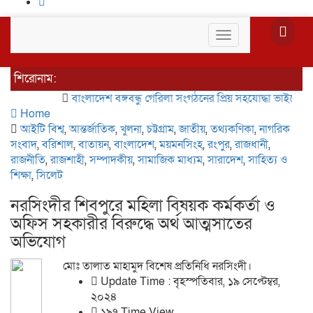
Toggle
navigation
শিরোনাম:
বাংলাদেশ বঙ্গবন্ধু গেরিলা সংগঠনের প্রিয় সহযোদ্ধা ভাইদের অবগতি
Home
আইটি বিশ্ব
,
আন্তর্জাতিক
,
খুলনা
,
চট্টগ্রাম
,
জাতীয়
,
তথ্যকণিকা
,
নাগরিক
সংবাদ
,
বরিশাল
,
বাতায়ন
,
বাংলাদেশ
,
ময়মনসিংহ
,
রংপুর
,
রাজধানী
,
রাজনীতি
,
রাজশাহী
,
সম্পাদকীয়
,
সামাজিক মাধ্যম
,
সারাদেশ
,
সাহিত্য ও
শিক্ষা
,
সিলেট
নরসিংদীর শিবপুরে মহিলা বিষয়ক কর্মকর্তা ও
অফিস সহকারীর বিরুদ্ধে অর্থ আত্মসাতের
অভিযোগ
মোঃ তালাত মাহামুদ বিশেষ প্রতিনিধি নরসিংদী।
Update Time : বৃহস্পতিবার, ১৯ সেপ্টেম্বর,
২০২৪
১৯৭ Time View