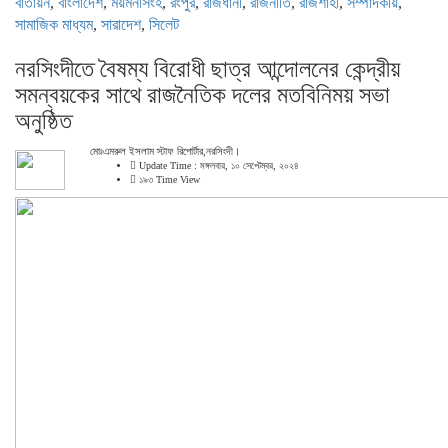
বাতায়ন
,
বাংলাদেশ
,
ময়মনসিংহ
,
রংপুর
,
রাজধানী
,
রাজনীতি
,
রাজশাহী
,
সম্পাদকীয়
,
সামাজিক মাধ্যম
,
সারাদেশ
,
সিলেট
নরসিংদীতে বৈষম্য বিরোধী ছাত্র আন্দোলনের কেন্দ্রীয়
সমন্বয়কের সাথে রাজনৈতিক দলের মতবিনিময় সভা
অনুষ্ঠিত
মোঃএমরুল ইসলাম স্টাফ রিপোর্টার,নরসিংদী।
Update Time : মঙ্গলবার, ১০ সেপ্টেম্বর, ২০২৪
১৯৩ Time View