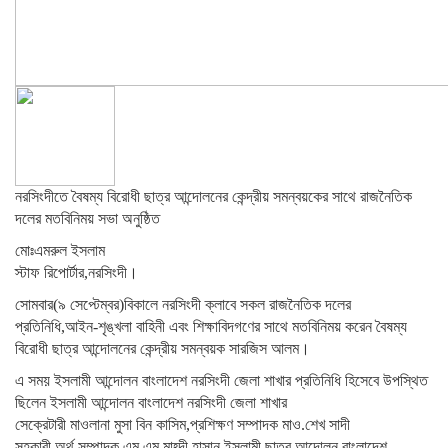
নরসিংদীতে বৈষম্য বিরোধী ছাত্র আন্দোলনের কেন্দ্রীয় সমন্বয়কের সাথে রাজনৈতিক
দলের মতবিনিময় সভা অনুষ্ঠিত
মোঃএমরুল ইসলাম
স্টাফ রিপোর্টার,নরসিংদী।
সোমবার(৯ সেপ্টেম্বর)বিকালে নরসিংদী ক্লাবে সকল রাজনৈতিক দলের
প্রতিনিধি,আইন-শৃঙ্খলা বাহিনী এবং শিক্ষাবিদগণের সাথে মতবিনিময় করেন বৈষম্য
বিরোধী ছাত্র আন্দোলনের কেন্দ্রীয় সমন্বয়ক সারজিস আলম।
এ সময় ইসলামী আন্দোলন বাংলাদেশ নরসিংদী জেলা শাখার প্রতিনিধি হিসেবে উপস্থিত
ছিলেন ইসলামী আন্দোলন বাংলাদেশ নরসিংদী জেলা শাখার
সেক্রেটারী মাওলানা মুসা বিন কাসিম,প্রশিক্ষণ সম্পাদক মাও.শেখ সাদী
সহকারী অর্থ সম্পাদক এম.এম মাহ্দী হাসান,ইসলামী ছাত্র আন্দোলন বাংলাদেশ