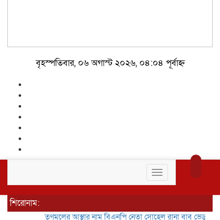
বৃহস্পতিবার, ০৬ অগাস্ট ২০২৬, ০৪:০৪ পূর্বাহ্ন
Toggle
navigation
শিরোনাম:
তৃণমূলের আস্থার নাম বিএনপি নেতা সোহেল রানা বাবু
ভেড়ামারায় পুলিশ