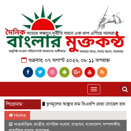
শুক্রবার, ০৭ অগাস্ট ২০২৬, ০৮:১১ অপরাহ্ন
Toggle
navigation
শিরোনাম:
তৃণমূলের আস্থার নাম বিএনপি নেতা সোহেল রানা বাবু
ভে
Home
আন্তর্জাতিক
,
জাতীয়
,
নাগরিক সংবাদ
,
বাতায়ন
,
বাংলাদেশ
,
সম্পাদকীয়
,
সামাজিক মাধ্যম
,
সারাদেশ