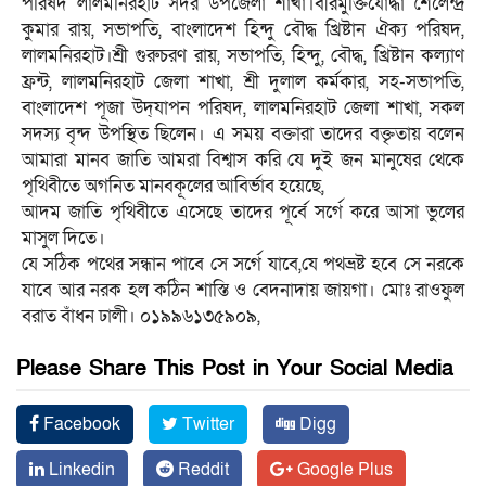
পরিষদ লালমনিরহাট সদর উপজেলা শাখা।বীরমুক্তিযোদ্ধা শৈলেন্দ্র
কুমার রায়, সভাপতি, বাংলাদেশ হিন্দু বৌদ্ধ খ্রিষ্টান ঐক্য পরিষদ,
লালমনিরহাট।শ্রী গুরুচরণ রায়, সভাপতি, হিন্দু, বৌদ্ধ, খ্রিষ্টান কল্যাণ
ফ্রন্ট, লালমনিরহাট জেলা শাখা, শ্রী দুলাল কর্মকার, সহ-সভাপতি,
বাংলাদেশ পূজা উদ্‌যাপন পরিষদ, লালমনিরহাট জেলা শাখা, সকল
সদস্য বৃন্দ উপস্থিত ছিলেন। এ সময় বক্তারা তাদের বক্তৃতায় বলেন
আমারা মানব জাতি আমরা বিশ্বাস করি যে দুই জন মানুষের থেকে
পৃথিবীতে অগনিত মানবকূলের আবির্ভাব হয়েছে,
আদম জাতি পৃথিবীতে এসেছে তাদের পূর্বে সর্গে করে আসা ভুলের
মাসুল দিতে।
যে সঠিক পথের সন্ধান পাবে সে সর্গে যাবে,যে পথভ্রষ্ট হবে সে নরকে
যাবে আর নরক হল কঠিন শাস্তি ও বেদনাদায় জায়গা। মোঃ রাওফুল
বরাত বাঁধন ঢালী। ০১৯৯৬১৩৫৯০৯,
Please Share This Post in Your Social Media
Facebook
Twitter
Digg
Linkedin
Reddit
Google Plus