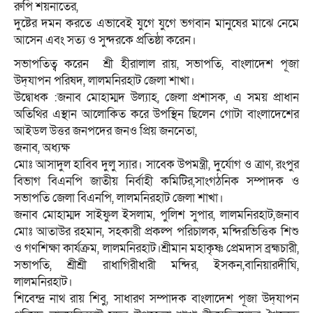
রুপি শয়নাতের,
দুষ্টের দমন করতে এভাবেই যুগে যুগে ভগবান মানুষের মাঝে নেমে
আসেন এবং সত্য ও সুন্দরকে প্রতিষ্ঠা করেন।
সভাপতিত্ব করেন শ্রী হীরালাল রায়, সভাপতি, বাংলাদেশ পূজা
উদ্‌যাপন পরিষদ, লালমনিরহাট জেলা শাখা।
উদ্বোধক :জনাব মোহাম্মদ উল্যাহ, জেলা প্রশাসক, এ সময় প্রাধান
অতিথির এস্থান আলোকিত করে উপস্থিন ছিলেন গোটা বাংলাদেশের
আইডল উত্তর জনপদের জনও প্রিয় জননেতা,
জনাব, অধ্যক্ষ
মোঃ আসাদুল হাবিব দুলু স্যার। সাবেক উপমন্ত্রী, দুর্যোগ ও ত্রাণ, রংপুর
বিভাগ বিএনপি জাতীয় নির্বাহী কমিটির,সাংগঠনিক সম্পাদক ও
সভাপতি জেলা বিএনপি, লালমনিরহাট জেলা শাখা।
জনাব মোহাম্মদ সাইফুল ইসলাম, পুলিশ সুপার, লালমনিরহাট,জনাব
মোঃ আতাউর রহমান, সহকারী প্রকল্প পরিচালক, মন্দিরভিত্তিক শিশু
ও গণশিক্ষা কার্যক্রম, লালমনিরহাট।শ্ৰীমান মহাকৃষ্ণ প্রেমদাস ব্রহ্মচারী,
সভাপতি, শ্রীশ্রী রাধাগিরীধারী মন্দির, ইসকন,বানিয়ারদীঘি,
লালমনিরহাট।
শিবেন্দ্র নাথ রায় শিবু, সাধারণ সম্পাদক বাংলাদেশ পূজা উদ্‌যাপন