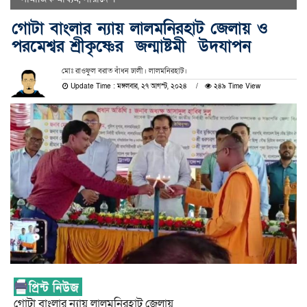
গোটা বাংলার ন্যায় লালমনিরহাট জেলায় ও
পরমেশ্বর শ্রীকৃষ্ণের জন্মাষ্টমী উদযাপন
মোঃ রাওফুল বরাত বাঁধন ঢালী। লালমনিরহাট।
Update Time : মঙ্গলবার, ২৭ আগস্ট, ২০২৪
২৪৯ Time View
গোটা বাংলার ন্যায় লালমনিরহাট জেলায়