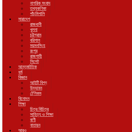
নাগরিক সংবাদ
তথ্যকণিকা
পাঁচমিশালি
সারাদেশ
রাজধানী
খুলনা
চট্টগ্রাম
বরিশাল
ময়মনসিংহ
রংপুর
রাজশাহী
সিলেট
আন্তর্জাতিক
ধর্ম
বিজ্ঞান
আইটি বিশ্ব
উদ্ভাবন
টেলিকম
বিনোদন
শিক্ষা
চিত্র বিচিত্র
সাহিত্য ও শিক্ষা
বাণী
বাতায়ন
আরও