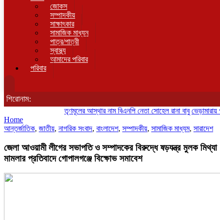
জোকস
সম্পাদকীয়
সাক্ষাৎকার
সামাজিক মাধ্যম
পাত্র/পাত্রী
স্বাস্থ্য
আমাদের পরিবার
পরিবার
শিরোনাম:
তৃণমূলের আস্থার নাম বিএনপি নেতা সোহেল রানা বাবু
ভেড়ামারায় পুলিশের
Home
আন্তর্জাতিক
,
জাতীয়
,
নাগরিক সংবাদ
,
বাংলাদেশ
,
সম্পাদকীয়
,
সামাজিক মাধ্যম
,
সারাদেশ
জেলা আওয়ামী লীগের সভাপতি ও সম্পাদকের বিরুদ্ধে ষড়যন্ত্র মুলক মিথ্যা
মামলার প্রতিবাদে গোপালগঞ্জে বিক্ষোভ সমাবেশ