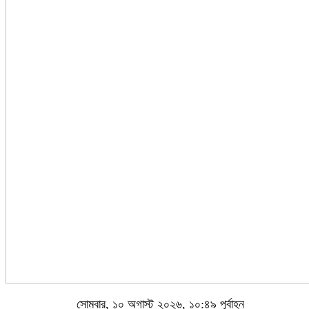
সোমবার, ১০ অগাস্ট ২০২৬, ১০:৪৯ পূর্বাহ্ন