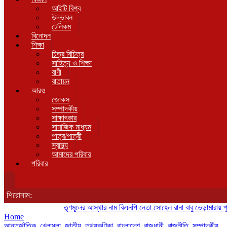
আইটি বিশ্ব
উদ্ভাবন
টেলিকম
বিনোদন
শিক্ষা
চিত্র বিচিত্র
সাহিত্য ও শিক্ষা
বাণী
বাতায়ন
আরও
জোকস
সম্পাদকীয়
সাক্ষাৎকার
সামাজিক মাধ্যম
পাত্র/পাত্রী
স্বাস্থ্য
আমাদের পরিবার
পরিবার
শিরোনাম:
তৃণমূলের আস্থার নাম বিএনপি নেতা সোহেল রানা বাবু
ভেড়ামারায় পুলিশের 
Home
আন্তর্জাতিক
,
খেলাধুলা
,
জাতীয়
,
তথ্যকণিকা
,
বাংলাদেশ
,
রাজধানী
,
রাজনীতি
,
সম্পাদকীয়
,