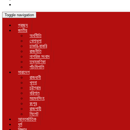
Toggle navigation
প্রচ্ছদ
জাতীয়
অর্থনীতি
খেলাধুলা
চাকরি-বাকরি
রাজনীতি
নাগরিক সংবাদ
তথ্যকণিকা
পাঁচমিশালি
সারাদেশ
রাজধানী
খুলনা
চট্টগ্রাম
বরিশাল
ময়মনসিংহ
রংপুর
রাজশাহী
সিলেট
আন্তর্জাতিক
ধর্ম
বিজ্ঞান