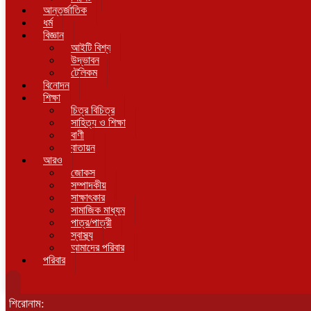
আন্তর্জাতিক
ধর্ম
বিজ্ঞান
আইটি বিশ্ব
উদ্ভাবন
টেলিকম
বিনোদন
শিক্ষা
চিত্র বিচিত্র
সাহিত্য ও শিক্ষা
বাণী
বাতায়ন
আরও
জোকস
সম্পাদকীয়
সাক্ষাৎকার
সামাজিক মাধ্যম
পাত্র/পাত্রী
স্বাস্থ্য
আমাদের পরিবার
পরিবার
শিরোনাম: