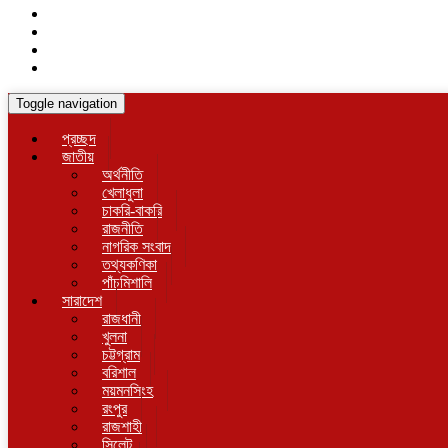
Toggle navigation
প্রচ্ছদ
জাতীয়
অর্থনীতি
খেলাধুলা
চাকরি-বাকরি
রাজনীতি
নাগরিক সংবাদ
তথ্যকণিকা
পাঁচমিশালি
সারাদেশ
রাজধানী
খুলনা
চট্টগ্রাম
বরিশাল
ময়মনসিংহ
রংপুর
রাজশাহী
সিলেট