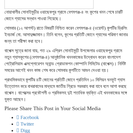
নোয়াখালীর সোনাইমুড়ীর ওয়াছেকপুর গ্রামে বেগমগঞ্জ-৪ নং কূপের খনন শেষে চারটি
জোনে গ্যাসের সন্ধান পাওয়া গিয়েছে।
সোমবার (১২ আগস্ট) রাতে বিষয়টি নিশ্চিত করেন বেগমগঞ্জ-৪ (ওয়েস্ট) কূপটির ড্রিলিং
ইনচার্জ মো. আসাদুজ্জামান। তিনি বলেন, কূপের প্রতিটি জোনে গ্যাসের পরিমাণ জানার
জন্য তা পরীক্ষা করা হবে।
বাপেক্স সূত্রে জানা যায়, গত ২৯ এপ্রিল সোনাইমুড়ী উপজেলার ওয়াছেকপুর গ্রামে
নতুন গ্যাসকূপের (বেগমগঞ্জ-৪) আনুষ্ঠানিক খননকাজের উদ্বোধন করেন বাংলাদেশ
পেট্রোলিয়াম এক্সপ্লোরেশন অ্যান্ড প্রোডাকশন কোম্পানি লিমিটেড (বাপেক্স)। নির্দিষ্ট
সময়ের আগেই খনন কাজ শেষ করে সোমবার কূপটিতে আগুন দেওয়া হয়।
প্রাথমিকভাবে কূপটির ৪টি জোনের প্রতিটি জোনে প্রতিদিন ১০ মিলিয়ন ঘনফুট গ্যাস
উত্তোলন করে বাখরাবাদের মাধ্যমে জাতীয় গ্রিডে সরবরাহ করা যাবে বলে আশা করছে
বাপেক্স। বাপেক্সের প্রকৌশলী ও শ্রমিকসহ দুই শতাধিক ব্যক্তি এই খননকাজের সঙ্গে
যুক্ত আছেন।
Please Share This Post in Your Social Media
Facebook
Twitter
Digg